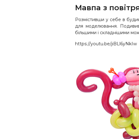
Мавпа з повітр
Розмістивши у себе в будин
для моделювання. Подивив
більшими і складнішими мож
https://youtu.be/jiBLl6yNkIw