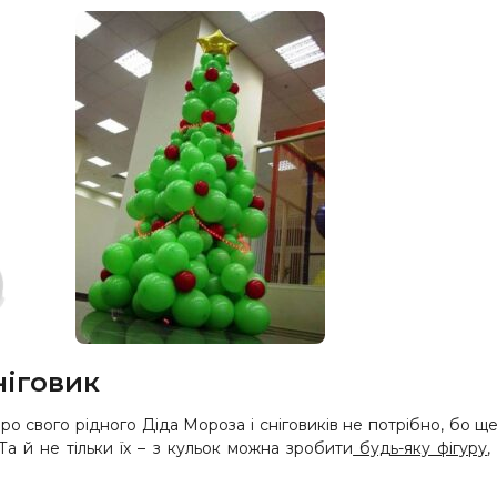
ніговик
о свого рідного Діда Мороза і сніговиків не потрібно, бо щ
Та й не тільки їх – з кульок можна зробити
будь-яку фігуру
,