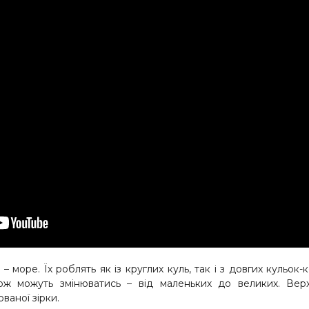
 – море. Їх роблять як із круглих куль, так і з довгих кульок
кож можуть змінюватись – від маленьких до великих. Вер
ваної зірки.