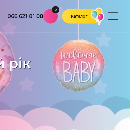
0
066 621 81 08
Каталог
 рік