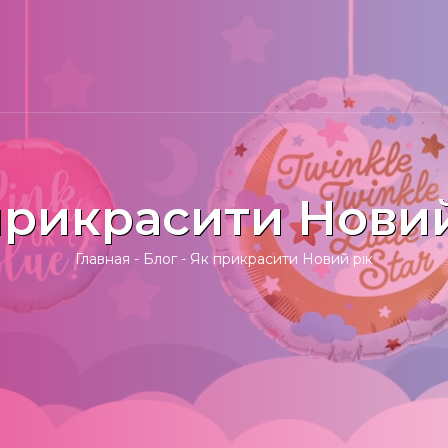
прикрасити Новий
Главная
-
Блог
-
Як прикрасити Новий рік