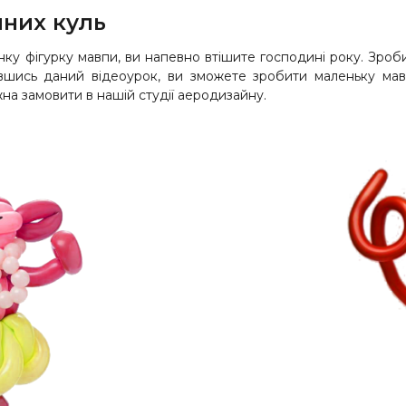
яних куль
ку фігурку мавпи, ви напевно втішите господині року. Зробит
шись даний відеоурок, ви зможете зробити маленьку мав
на замовити в нашій студії аеродизайну.