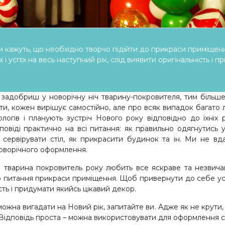
и кажуть, що необхідно творчо підійти до прикраси приміще
х і успіх на весь наступний рік, слід виявити оригінальність і 
 задобриш у новорічну ніч тварину-покровителя, тим більше
рити, кожен вирішує самостійно, але про всяк випадок багато
логів і планують зустріч Нового року відповідно до їхніх
дповіді практично на всі питання: як правильно одягнутись у
к сервірувати стіл, як прикрасити будинок та ін. Ми не вд
оворічного оформлення.
о тварина покровитель року любить все яскраве та незвичай
о питання прикраси приміщення. Щоб привернути до себе успі
ість і придумати якийсь цікавий декор.
жна вигадати на Новий рік, запитайте ви. Адже як не крути, а
Відповідь проста – можна використовувати для оформлення свя