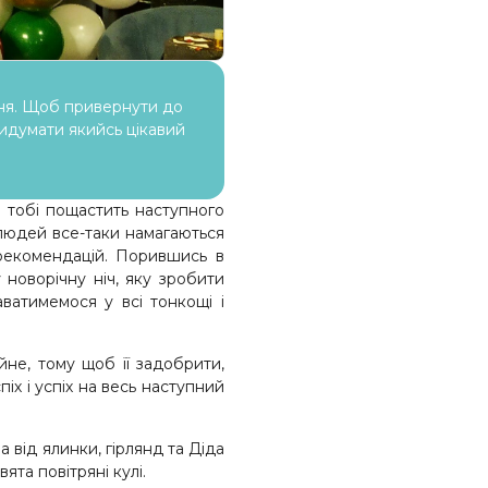
ння. Щоб привернути до
придумати якийсь цікавий
 тобі пощастить наступного
 людей все-таки намагаються
 рекомендацій. Порившись в
 новорічну ніч, яку зробити
аватимемося у всі тонкощі і
не, тому щоб її задобрити,
х і успіх на весь наступний
 від ялинки, гірлянд та Діда
та повітряні кулі.