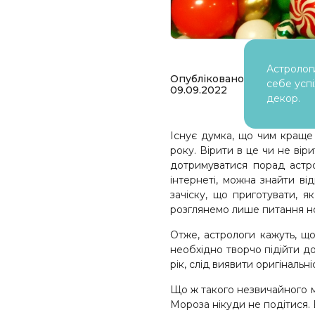
Астролог
Опубліковано
себе успі
09.09.2022
декор.
Існує думка, що чим краще
року. Вірити в це чи не ві
дотримуватися порад астро
інтернеті, можна знайти ві
зачіску, що приготувати, я
розглянемо лише питання н
Отже, астрологи кажуть, щ
необхідно творчо підійти д
рік, слід виявити оригінальн
Що ж такого незвичайного мо
Мороза нікуди не подітися. 