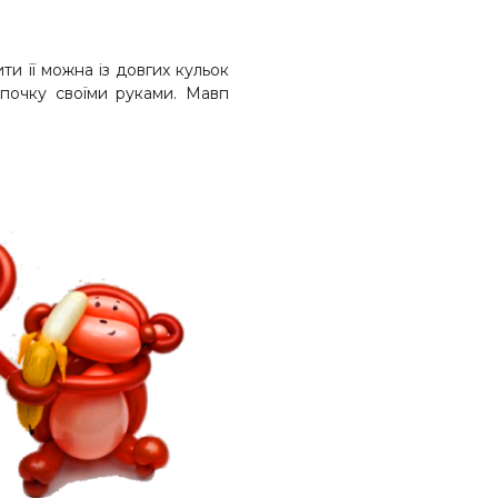
и її можна із довгих кульок
почку своїми руками. Мавп