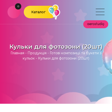
0
Каталог
Кульки для фотозони (20шт)
Главная
-
Продукція
-
Готові композиції та букети з
кульок
-
Кульки для фотозони (20шт)