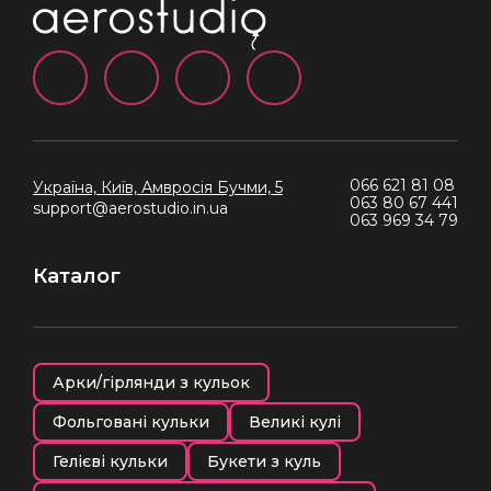
066 621 81 08
Україна, Київ,
Амвросія Бучми, 5
063 80 67 441
support@aerostudio.in.ua
063 969 34 79
Каталог
Арки/гірлянди з кульок
Фольговані кульки
Великі кулі
Гелієві кульки
Букети з куль