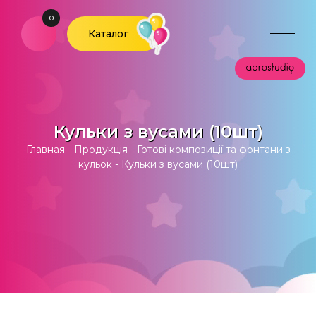
0
Каталог
Кульки з вусами (10шт)
Главная
-
Продукція
-
Готові композиції та фонтани з
кульок
-
Кульки з вусами (10шт)