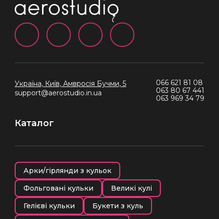
066 621 81 08
Україна, Київ,
Амвросія Бучми, 5
063 80 67 441
support@aerostudio.in.ua
063 969 34 79
Каталог
Арки/гірлянди з кульок
Фольговані кульки
Великі кулі
Гелієві кульки
Букети з куль