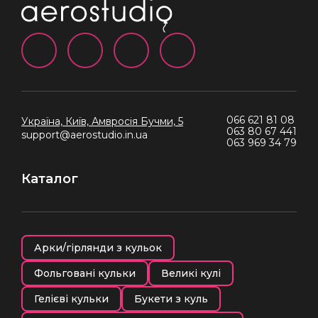
066 621 81 08
Україна, Київ,
Амвросія Бучми, 5
063 80 67 441
support@aerostudio.in.ua
063 969 34 79
Каталог
Арки/гірлянди з кульок
Фольговані кульки
Великі кулі
Гелієві кульки
Букети з куль