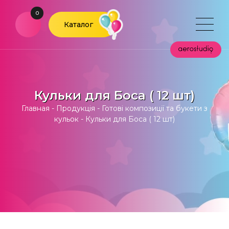
0
Каталог
Кульки для Боса ( 12 шт)
Главная
-
Продукція
-
Готові композиції та букети з
кульок
-
Кульки для Боса ( 12 шт)