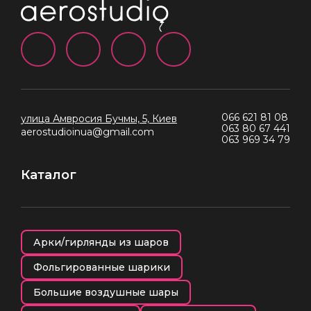
066 621 81 08
улица Амвросия Бучмы, 5, Киев
063 80 67 441
aerostudioinua@gmail.com
063 969 34 79
Каталог
Арки/гирлянды из шаров
Фольгированные шарики
Большие воздушные шары