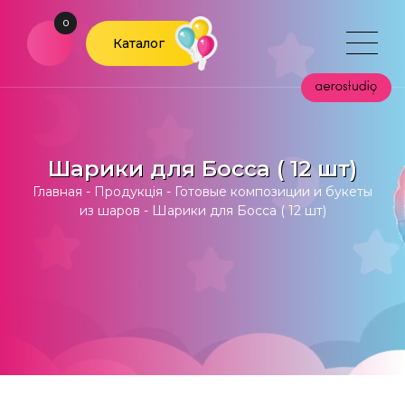
0
Каталог
Шарики для Босса ( 12 шт)
Главная
-
Продукція
-
Готовые композиции и букеты
из шаров
-
Шарики для Босса ( 12 шт)