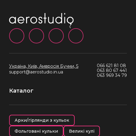
066 621 81 08
Україна, Київ,
Амвросія Бучми, 5
063 80 67 441
support@aerostudio.in.ua
063 969 34 79
Каталог
Арки/гірлянди з кульок
Фольговані кульки
Великі кулі