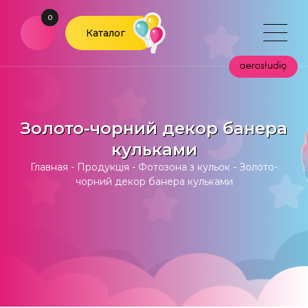
0
Каталог
Золото-чорний декор банера
кульками
Главная
-
Продукція
-
Фотозона з кульок
-
Золото-
чорний декор банера кульками