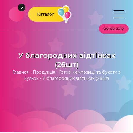
0
Каталог
У благородних відтінках
(26шт)
Главная
-
Продукція
-
Готові композиції та букети з
кульок
-
У благородних відтінках (26шт)