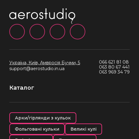
066 621 81 08
Україна, Київ,
Амвросія Бучми, 5
063 80 67 441
support@aerostudio.in.ua
063 969 34 79
Каталог
Арки/гірлянди з кульок
Фольговані кульки
Великі кулі