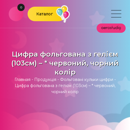
0
Каталог
Цифра фольгована з гелієм
(103см) – * червоний, чорний
колір
Главная
-
Продукція
-
Фольговані кульки цифри
-
Цифра фольгована з гелієм (103см) – * червоний,
чорний колір