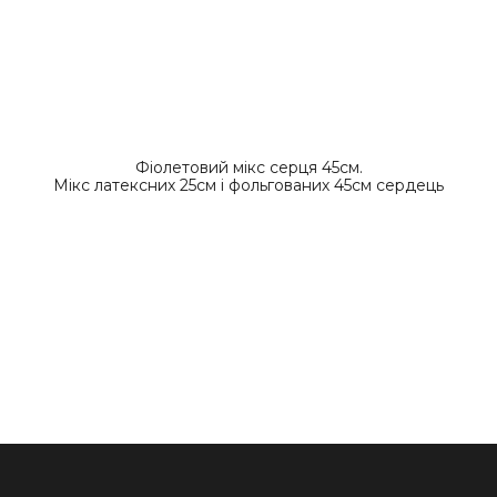
Фіолетовий мікс серця 45см.
Мікс латексних 25см і фольгованих 45см сердець