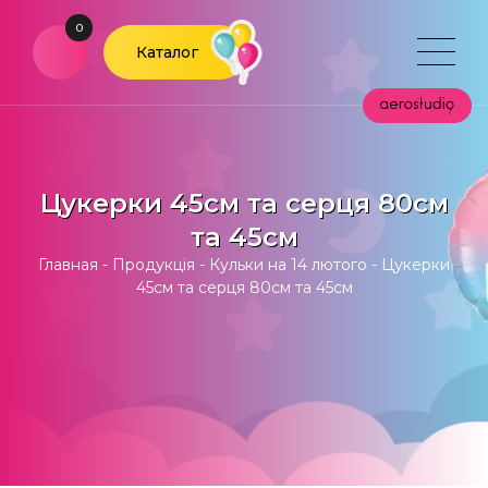
0
Каталог
Цукерки 45см та серця 80см
та 45см
Главная
-
Продукція
-
Кульки на 14 лютого
-
Цукерки
45см та серця 80см та 45см