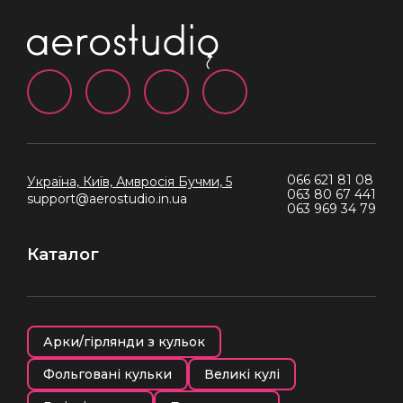
066 621 81 08
Україна, Київ,
Амвросія Бучми, 5
063 80 67 441
support@aerostudio.in.ua
063 969 34 79
Каталог
Арки/гірлянди з кульок
Фольговані кульки
Великі кулі