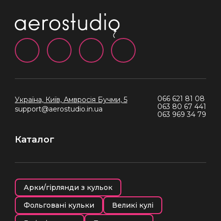
066 621 81 08
Україна, Київ,
Амвросія Бучми, 5
063 80 67 441
support@aerostudio.in.ua
063 969 34 79
Каталог
Арки/гірлянди з кульок
Фольговані кульки
Великі кулі