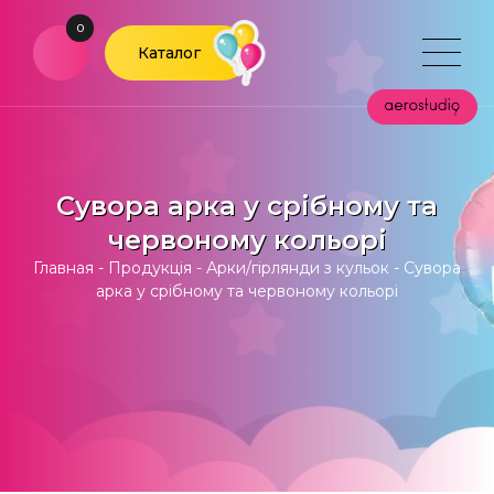
0
Каталог
Сувора арка у срібному та
червоному кольорі
Главная
-
Продукція
-
Арки/гірлянди з кульок
-
Сувора
арка у срібному та червоному кольорі