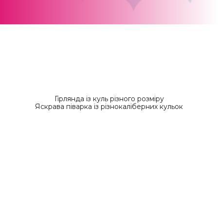
Гірлянда із куль різного розміру
Яскрава піварка із різнокаліберних кульок