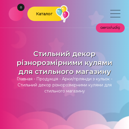
0
Каталог
Стильний декор
різнорозмірними кулями
для стильного магазину
Главная
-
Продукція
-
Арки/гірлянди з кульок
-
Стильний декор різнорозмірними кулями для
стильного магазину