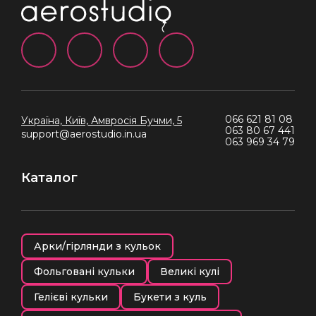
066 621 81 08
Україна, Київ,
Амвросія Бучми, 5
063 80 67 441
support@aerostudio.in.ua
063 969 34 79
Каталог
Арки/гірлянди з кульок
Фольговані кульки
Великі кулі
Гелієві кульки
Букети з куль