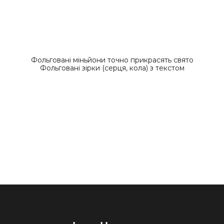
Фольговані міньйони точно прикрасять свято
Фольговані зірки (серця, кола) з текстом