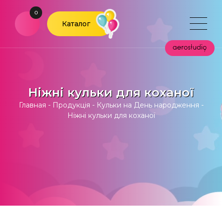
0
Каталог
Ніжні кульки для коханої
Главная
-
Продукція
-
Кульки на День народження
-
Ніжні кульки для коханої