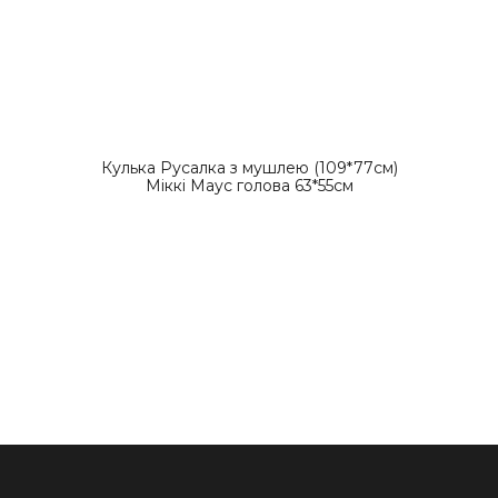
Кулька Русалка з мушлею (109*77см)
Міккі Маус голова 63*55см