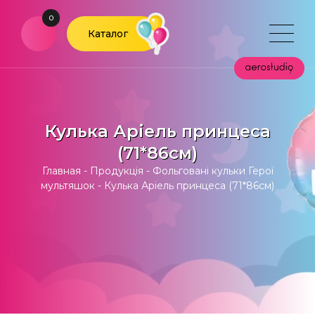
0
Каталог
Кулька Аріель принцеса
(71*86см)
Главная
-
Продукція
-
Фольговані кульки Герої
мультяшок
-
Кулька Аріель принцеса (71*86см)