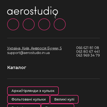
066 621 81 08
Україна, Київ,
Амвросія Бучми, 5
063 80 67 441
support@aerostudio.in.ua
063 969 34 79
Каталог
Арки/гірлянди з кульок
Фольговані кульки
Великі кулі