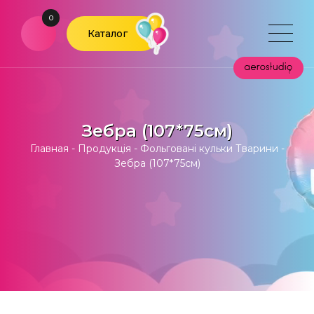
0
Каталог
Зебра (107*75см)
Главная
-
Продукція
-
Фольговані кульки Тварини
-
Зебра (107*75см)