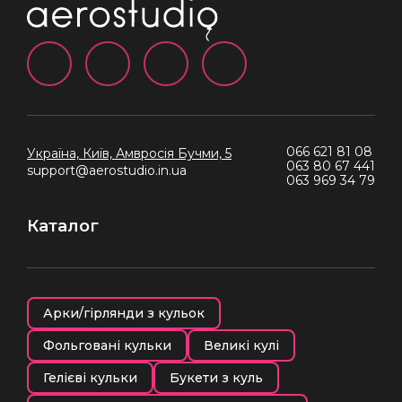
066 621 81 08
Україна, Київ,
Амвросія Бучми, 5
063 80 67 441
support@aerostudio.in.ua
063 969 34 79
Каталог
Арки/гірлянди з кульок
Фольговані кульки
Великі кулі
Гелієві кульки
Букети з куль