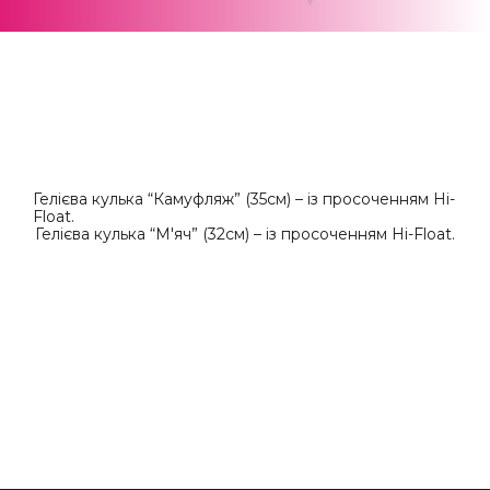
Гелієва кулька “Камуфляж” (35см) – із просоченням Hi-
Float.
Гелієва кулька “М'яч” (32см) – із просоченням Hi-Float.