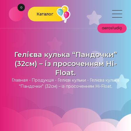
0
Каталог
Гелієва кулька “Пандочки”
(32см) – із просоченням Hi-
Float.
Главная
-
Продукція
-
Гелієві кульки
-
Гелієва кулька
“Пандочки” (32см) – із просоченням Hi-Float.