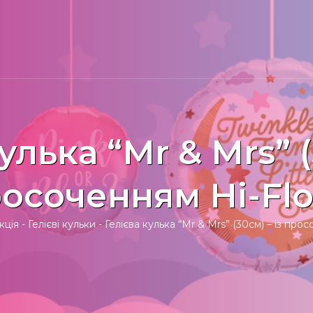
улька “Mr & Mrs” (
осоченням Hi-Flo
кція
-
Гелієві кульки
-
Гелієва кулька “Mr & Mrs” (30см) – із прос