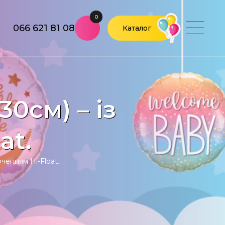
0
066 621 81 08
Каталог
30см) – із
at.
оченням Hi-Float.