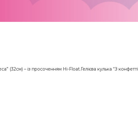
а” (32см) – із просоченням Hi-Float.
Гелієва кулька “З конфетті