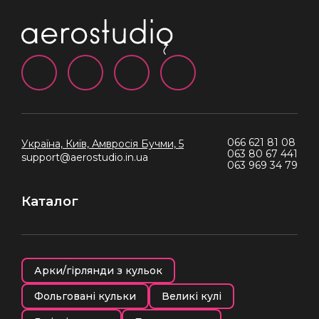
066 621 81 08
Україна, Київ,
Амвросія Бучми, 5
063 80 67 441
support@aerostudio.in.ua
063 969 34 79
Каталог
Арки/гірлянди з кульок
Фольговані кульки
Великі кулі