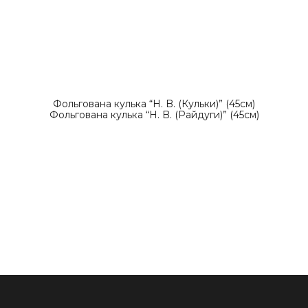
Фольгована кулька “Н. B. (Кульки)” (45см)
Фольгована кулька “Н. B. (Райдуги)” (45см)