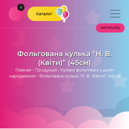
0
Каталог
Фольгована кулька “Н. B.
(Квіти)” (45см)
Главная
-
Продукція
-
Кульки фольговані з днем
народження
-
Фольгована кулька “Н. B. (Квіти)” (45см)