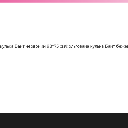
кулька Бант червоний 98*75 см
Фольгована кулька Бант беже