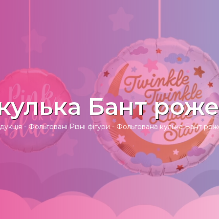
кулька Бант роже
дукція
-
Фольговані Різні фігури
-
Фольгована кулька Бант рож