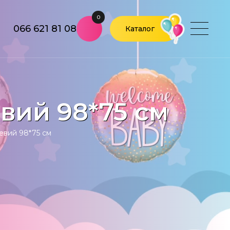
0
066 621 81 08
Каталог
вий 98*75 см
евий 98*75 см