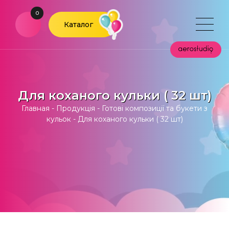
0
Каталог
Для коханого кульки ( 32 шт)
Главная
-
Продукція
-
Готові композиції та букети з
кульок
-
Для коханого кульки ( 32 шт)