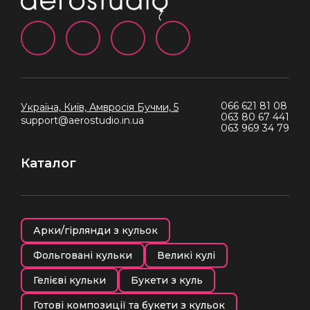
066 621 81 08
Україна, Київ,
Амвросія Бучми, 5
063 80 67 441
support@aerostudio.in.ua
063 969 34 79
Каталог
Арки/гірлянди з кульок
Фольговані кульки
Великі кулі
Гелієві кульки
Букети з куль
Готові композиції та букети з кульок