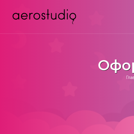
Офор
Гла