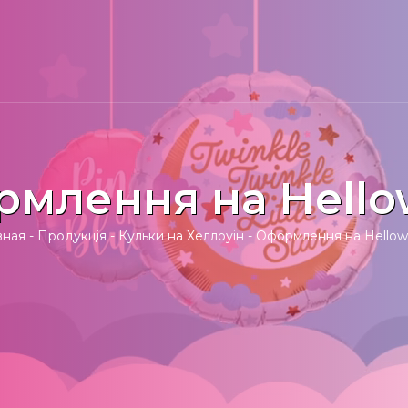
млення на Hell
вная
-
Продукція
-
Кульки на Хеллоуін
-
Оформлення на Hello