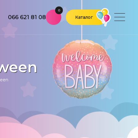
0
066 621 81 08
Каталог
oween
ween