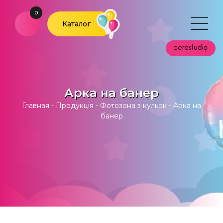
0
Каталог
Арка на банер
Главная
-
Продукція
-
Фотозона з кульок
-
Арка на
банер