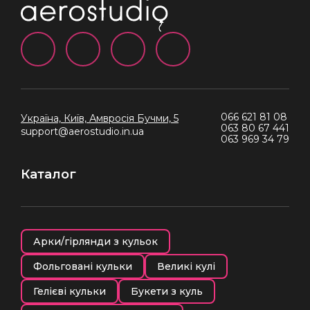
066 621 81 08
Україна, Київ,
Амвросія Бучми, 5
063 80 67 441
support@aerostudio.in.ua
063 969 34 79
Каталог
Арки/гірлянди з кульок
Фольговані кульки
Великі кулі
Гелієві кульки
Букети з куль