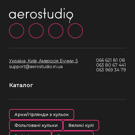
066 621 81 08
Україна, Київ,
Амвросія Бучми, 5
063 80 67 441
support@aerostudio.in.ua
063 969 34 79
Каталог
Арки/гірлянди з кульок
Фольговані кульки
Великі кулі