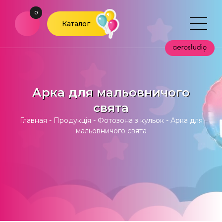
0
Каталог
Арка для мальовничого
свята
Главная
-
Продукція
-
Фотозона з кульок
-
Арка для
мальовничого свята