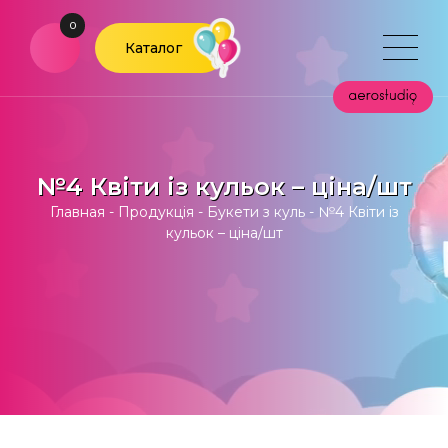
0
Каталог
№4 Квіти із кульок – ціна/шт
Главная
-
Продукція
-
Букети з куль
-
№4 Квіти із
кульок – ціна/шт