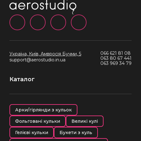
066 621 81 08
Україна, Київ,
Амвросія Бучми, 5
063 80 67 441
support@aerostudio.in.ua
063 969 34 79
Каталог
Арки/гірлянди з кульок
Фольговані кульки
Великі кулі
Гелієві кульки
Букети з куль