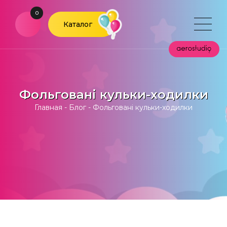
0
Каталог
Фольговані кульки-ходилки
Главная
-
Блог
-
Фольговані кульки-ходилки