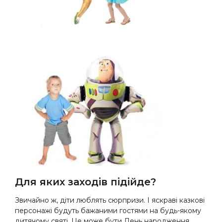
Для яких заходів підійде?
Звичайно ж, діти люблять сюрпризи. І яскраві казкові
персонажі будуть бажаними гостями на будь-якому
дитячому святі. Це може бути День народження,