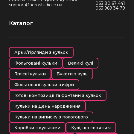
063 80 67 441
support@aerostudio.in.ua
063 969 34 79
Каталог
Арки/гірлянди з кульок
Фольговані кульки
Великі кулі
Гелієві кульки
Букети з куль
Фольговані кульки цифри
Готові композиції та фонтани з кульок
Кульки на День народження
Кульки на виписку з пологового
Коробки з кульками
Кулі, що світяться