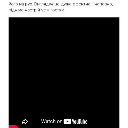
його на рух. Виглядає це дуже ефектно і, напевно,
підніме настрій усім гостям.