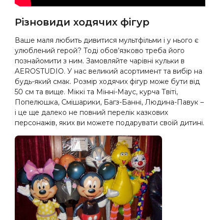
Різновиди ходячих фігур
Ваше маля любить дивитися мультфільми і у нього є
улюблений герой? Тоді обов’язково треба його
познайомити з ним. Замовляйте чарівні кульки в
AEROSTUDIO. У нас великий асортимент та вибір на
будь-який смак. Розмір ходячих фігур може бути від
50 см та вище. Міккі та Мінні-Маус, курча Твіті,
Попелюшка, Смішарики, Багз-Банні, Людина-Павук –
і це ще далеко не повний перелік казкових
персонажів, яких ви можете подарувати своїй дитині.