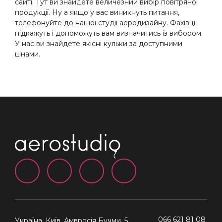
сайті. Тут ви знайдете величезний вибір повітряної
продукції. Ну а якщо у вас виникнуть питання,
телефонуйте до нашої студії аеродизайну. Фахівці
підкажуть і допоможуть вам визначитись із вибором.
У нас ви знайдете якісні кульки за доступними
цінами.
066 621 81 08
Україна, Київ,
Амвросія Бучми, 5