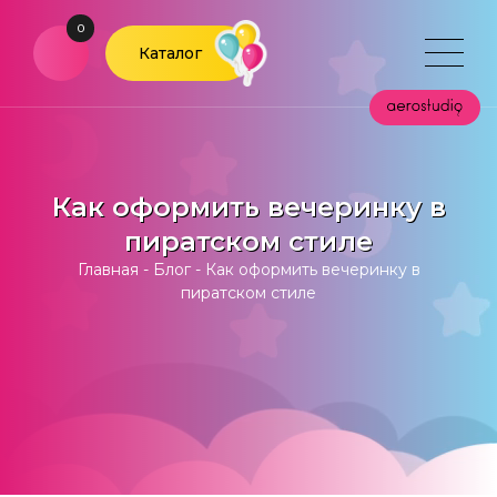
0
Каталог
Как оформить вечеринку в
пиратском стиле
Главная
-
Блог
-
Как оформить вечеринку в
пиратском стиле