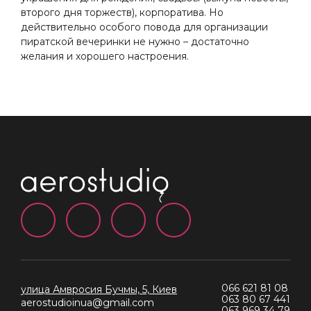
второго дня торжеств), корпоратива. Но
действительно особого повода для организации
пиратской вечеринки не нужно – достаточно
желания и хорошего настроения.
066 621 81 08
улица Амвросия Бучмы, 5, Киев
063 80 67 441
aerostudioinua@gmail.com
063 969 34 79