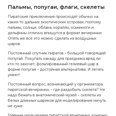
Пальмы, попугаи, флаги, скелеты
Пиратские приключения происходят обычно на
каких-то дальних экзотических островах, поэтому
пальмы, солнце, облака, кораллы, осьминоги и
дельфины отлично впишутся в формат вечеринки.
Опять же все это можно сделать из воздушных
шаров.
Постоянный спутник пиратов – большой говорящий
попугай. Покупать какаду для праздника вряд ли
кто-то захочет, фольгированный гелиевый шар в
форме попугая – достойная альтернатива. И летать
умеет!
Постоянный вопрос, возникающий у организатора
пиратской вечеринки, – где раздобыть скелета? Не
надо бежать в анатомический музей – скелеты из
белых длинных шариков для моделирования ничуть
не хуже.
Главным украшением пиратской вечеринки, конечно