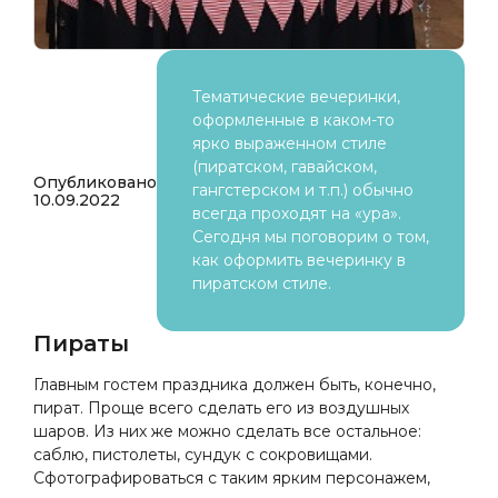
Тематические вечеринки,
оформленные в каком-то
ярко выраженном стиле
(пиратском, гавайском,
Опубликовано
гангстерском и т.п.) обычно
10.09.2022
всегда проходят на «ура».
Сегодня мы поговорим о том,
как оформить вечеринку в
пиратском стиле.
Пираты
Главным гостем праздника должен быть, конечно,
пират. Проще всего сделать его из воздушных
шаров. Из них же можно сделать все остальное:
саблю, пистолеты, сундук с сокровищами.
Сфотографироваться с таким ярким персонажем,