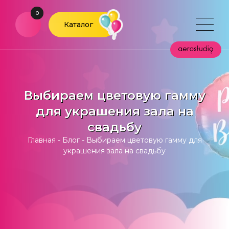
0
Каталог
Выбираем цветовую гамму
для украшения зала на
свадьбу
Главная
-
Блог
-
Выбираем цветовую гамму для
украшения зала на свадьбу