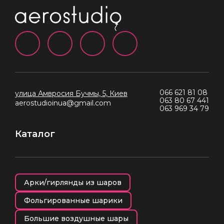
066 621 81 08
улица Амвросия Бучмы, 5, Киев
063 80 67 441
aerostudioinua@gmail.com
063 969 34 79
Каталог
Арки/гирлянды из шаров
Фольгированные шарики
Большие воздушные шары