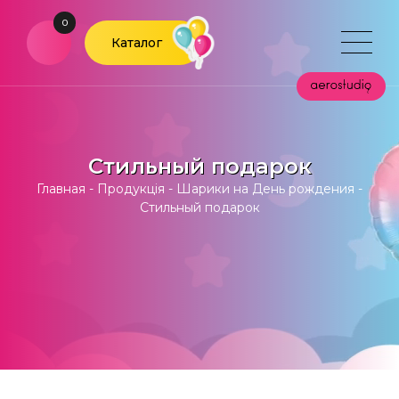
0
Каталог
Стильный подарок
Главная
-
Продукція
-
Шарики на День рождения
-
Стильный подарок