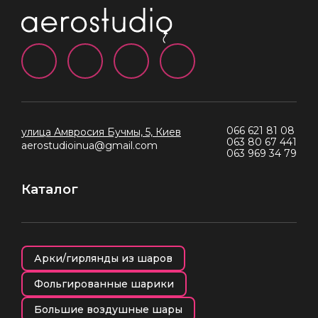
066 621 81 08
улица Амвросия Бучмы, 5, Киев
063 80 67 441
aerostudioinua@gmail.com
063 969 34 79
Каталог
Арки/гирлянды из шаров
Фольгированные шарики
Большие воздушные шары