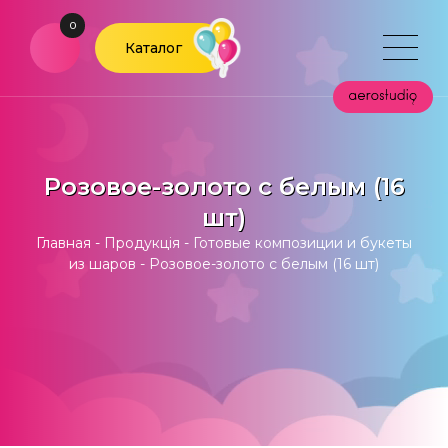
0
Каталог
Розовое-золото с белым (16
шт)
Главная
-
Продукція
-
Готовые композиции и букеты
из шаров
-
Розовое-золото с белым (16 шт)