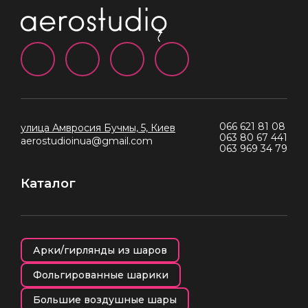
066 621 81 08
улица Амвросия Бучмы, 5, Киев
063 80 67 441
aerostudioinua@gmail.com
063 969 34 79
Каталог
Арки/гирлянды из шаров
Фольгированные шарики
Большие воздушные шары