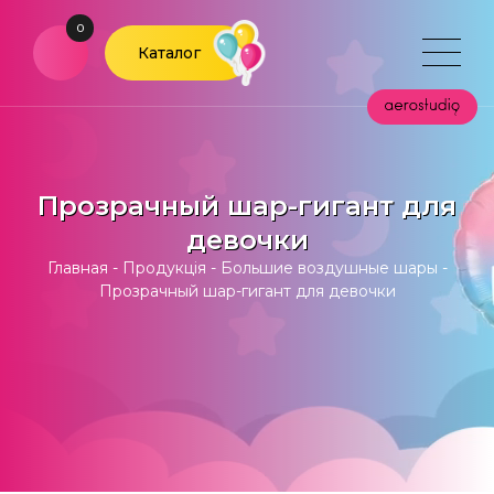
0
Каталог
Прозрачный шар-гигант для
девочки
Главная
-
Продукція
-
Большие воздушные шары
-
Прозрачный шар-гигант для девочки