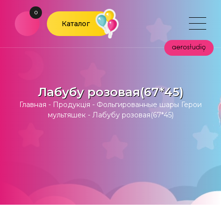
0
Каталог
Лабубу розовая(67*45)
Главная
-
Продукція
-
Фольгированные шары Герои
мультяшек
-
Лабубу розовая(67*45)