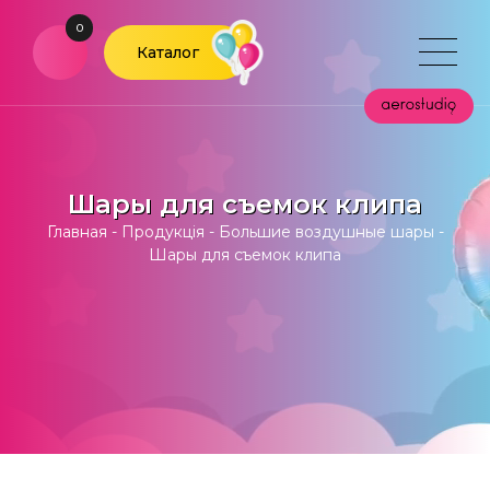
0
Каталог
Шары для съемок клипа
Главная
-
Продукція
-
Большие воздушные шары
-
Шары для съемок клипа