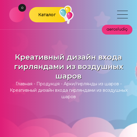
0
Каталог
Креативный дизайн входа
гирляндами из воздушных
шаров
Главная
-
Продукція
-
Арки/гирлянды из шаров
-
Креативный дизайн входа гирляндами из воздушных
шаров