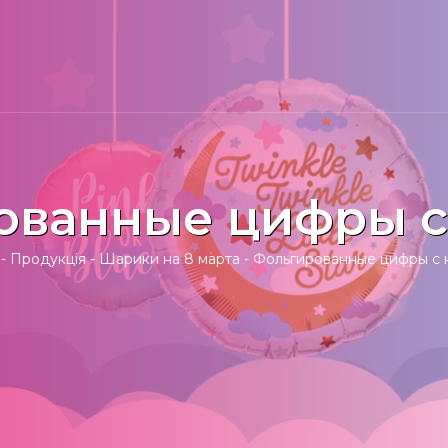
ованные цифры с
-
Продукція
-
Шарики на 8 марта
-
Фольгированные цифры с 