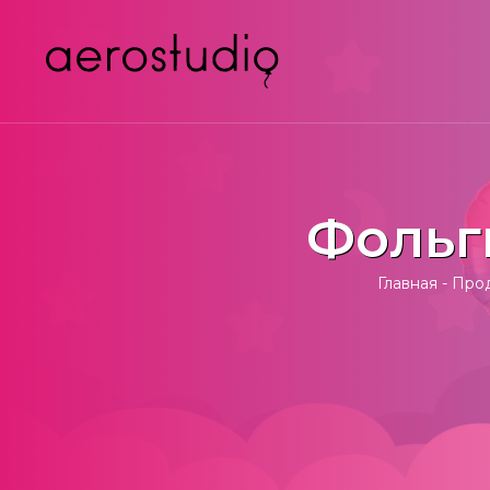
Фольг
Главная
-
Прод