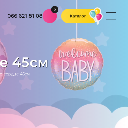
0
066 621 81 08
Каталог
е 45см
е сердце 45см