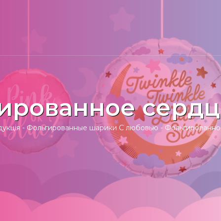
ированное сердц
укція
-
Фольгированные шарики С любовью
-
Фольгированно