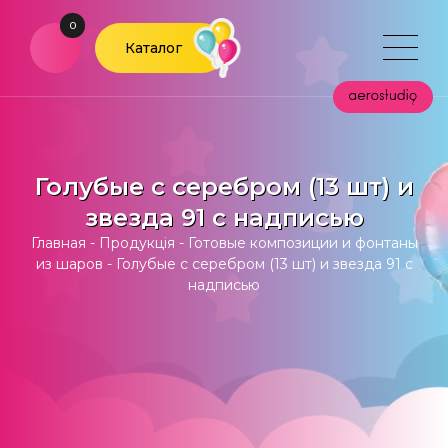
0
Каталог
Голубые с серебром (13 шт) и
звезда 91 с надписью
Главная
-
Продукція
-
Готовые композиции и фонтаны
из шаров
-
Голубые с серебром (13 шт) и звезда 91 с
надписью