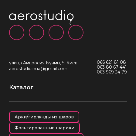
066 621 81 08
улица Амвросия Бучмы, 5, Киев
063 80 67 441
aerostudioinua@gmail.com
063 969 34 79
Каталог
Арки/гирлянды из шаров
Фольгированные шарики