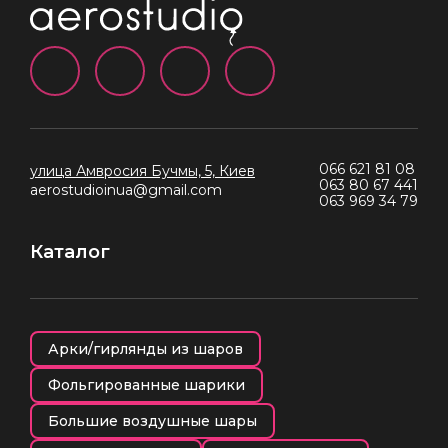
066 621 81 08
улица Амвросия Бучмы, 5, Киев
063 80 67 441
aerostudioinua@gmail.com
063 969 34 79
Каталог
Арки/гирлянды из шаров
Фольгированные шарики
Большие воздушные шары