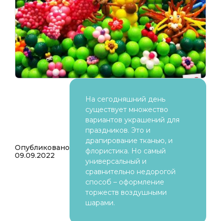
На сегодняшний день
существует множество
вариантов украшений для
праздников. Это и
драпирование тканью, и
Опубликовано
флористика. Но самый
09.09.2022
универсальный и
сравнительно недорогой
способ – оформление
торжеств воздушными
шарами.