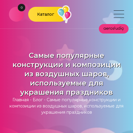
0
Каталог
Самые популярные
конструкции и композиции
из воздушных шаров,
используемые для
украшения праздников
Главная
-
Блог
-
Самые популярные конструкции и
композиции из воздушных шаров, используемые для
украшения праздников