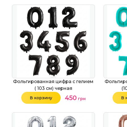
Фольгированная цифра с гелием
Фольгиро
( 103 см) черная
(1
450
В корзину
В 
грн