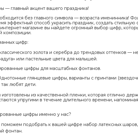
 — главный акцент вашего праздника!
обходится без главного символа — возраста именинника! Ф
емя эффектный способ украсить праздник, создать стильную
 интернет-магазине вы найдете огромный выбор цифр, котор
й композиции.
ванных цифр:
классического золота и серебра до трендовых оттенков — н
«радуга» или пастельные цвета для малышей.
ированные цифры для масштабных фонтанов.
днотонные глянцевые цифры, варианты с принтами (звездочк
так любят дети.
изготовлены из качественной пленки, которая отлично держ
стаются упругими в течение длительного времени, напоминая
ированные цифры именно у нас?
 поможем подобрать к вашей цифре набор латексных шаров, 
ый фонтан.