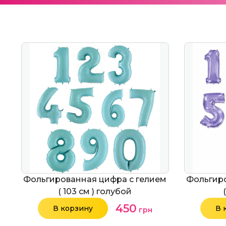
Фольгированная цифра с гелием
Фольгиро
( 103 см ) голубой
450
В корзину
В 
грн