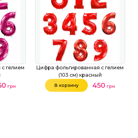
 с гелием
Цифра фольгированная с гелием
я
(103 см) красный
50
450
В корзину
грн
грн