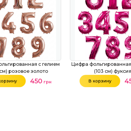
льгированная с гелием
Цифра фольгированная
 см) розовое золото
(103 см) фукси
450
4
корзину
В корзину
грн