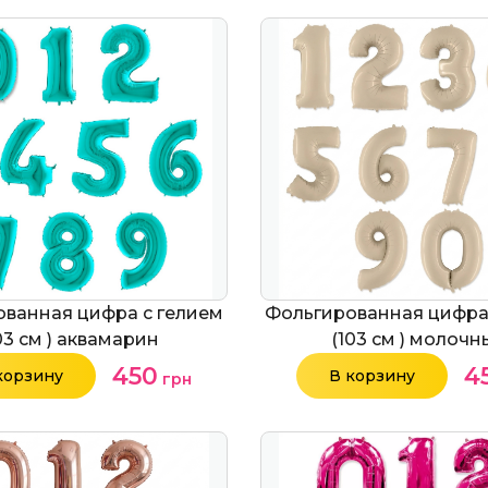
ванная цифра с гелием
Фольгированная цифра
03 см ) аквамарин
(103 см ) молоч
450
4
корзину
В корзину
грн