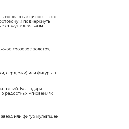
ольгированные цифры — это
 фотозону и подчеркнуть
ые станут идеальным
ежное «розовое золото»,
и, сердечки) или фигуры в
ит гелий. Благодаря
 о радостных мгновениях
звезд или фигур мультяшек,