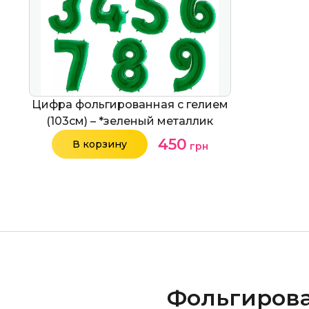
Цифра фольгированная с гелием
(103см) – *зеленый металлик
450
В корзину
грн
Фольгиров