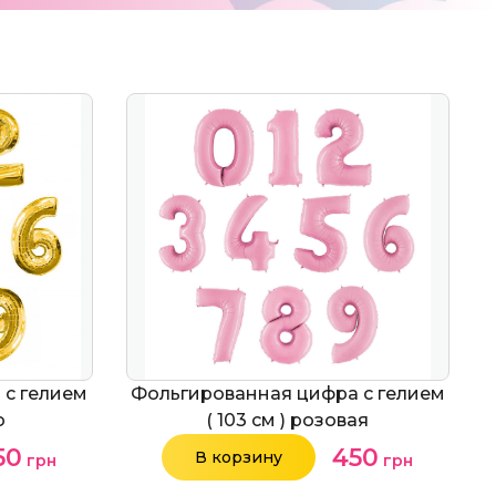
 с гелием
Фольгированная цифра с гелием
о
( 103 см ) розовая
50
450
В корзину
грн
грн