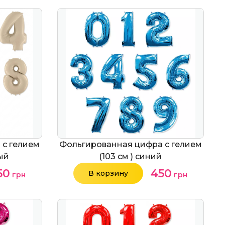
 с гелием
Фольгированная цифра с гелием
ный
(103 см ) синий
50
450
В корзину
грн
грн