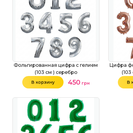
Фольгированная цифра с гелием
Цифра фо
(103 см ) серебро
(103
450
В корзину
В 
грн