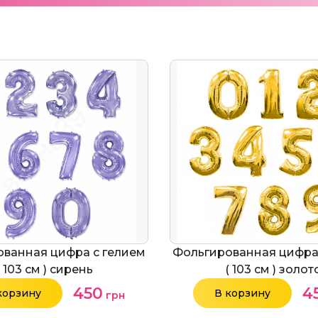
ванная цифра с гелием
Фольгированная цифра
( 103 см ) сирень
( 103 см ) золот
450
4
корзину
В корзину
грн