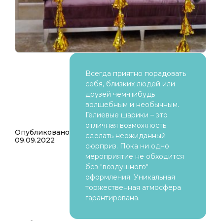
Всегда приятно порадовать
себя, близких людей или
друзей чем-нибудь
волшебным и необычным.
Гелиевые шарики – это
отличная возможность
Опубликовано
сделать неожиданный
09.09.2022
сюрприз. Пока ни одно
мероприятие не обходится
без "воздушного"
оформления. Уникальная
торжественная атмосфера
гарантирована.